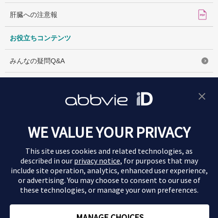
肝臓への注意報
お役立ちコンテンツ
みんなの疑問Q&A
C型肝炎の用語辞典
治療方針相談シート​
WE VALUE YOUR PRIVACY
このサイトの内容は情報提供を目的としており、医学的判断やアドバイ
スを提供するものではありません。
This site uses cookies and related technologies, as
患者さんのケアおよび治療に関しては、医師の指導に従ってください。​
described in our
privacy notice
, for purposes that may
include site operation, analytics, enhanced user experience,
サイト
お問い合
利用規
プライバシー
本ウェブサイトのご
or advertising. You may choose to consent to our use of
マップ
利用にあたって
わせ先
約
ポリシー
these technologies, or manage your own preferences.
© 2026 AbbVie. All rights reserved.
MANAGE CHOICES