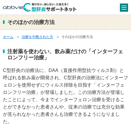
そのほかの治療方法
C型肝炎について詳しく知りたい
C型肝炎とは
検査と診断について
ホーム
治療を中断された方
そのほかの治療方法
注射薬を使わない、飲み薬だけの「インターフェ
肝臓がんとC型肝炎
C型肝炎「陽性」の方とは
ロンフリー治療」
治療の種類
そのほかの治療方法
C型肝炎の治療法に、DAA（直接作用型抗ウィルス剤）と
呼ばれる飲み薬が開発され、C型肝炎の治療法にインターフ
C型肝炎の病診連携治療と
C型肝炎セルフチェック
ェロンを使用せずにウィルス排除を目指す「インターフェ
は
ロンフリー治療」が登場しました。この治療方法が登場し
たことによって、今までインターフェロン治療を受けるこ
病医院を検索したい
とができなかった患者さんや、従来の治療では充分な効果
が見られなかった患者さんも治療できるようになりまし
医療費助成を受けたい
た。