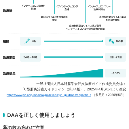
一般社団法人日本肝臓学会肝炎診療ガイド作成委員会編：
「C型肝炎治療ガイドライン（第8.4版）」
2025年4月,P1-3より改変
（参照月：2026年5月）
https://www.jsh.or.jp/medical/guidelines/jsh_guidlines/hepatitis_c
DAAを正しく使用しましょう
薬の飲み忘れに注意