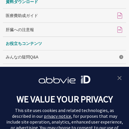
資料ダウンロード
医療費助成ガイド
肝臓への注意報
お役立ちコンテンツ
みんなの疑問Q&A
C型肝炎の用語辞典
治療方針相談シート​
WE VALUE YOUR PRIVACY
このサイトの内容は情報提供を目的としており、医学的判断やアドバイ
スを提供するものではありません。
This site uses cookies and related technologies, as
患者さんのケアおよび治療に関しては、医師の指導に従ってください。​
described in our
privacy notice
, for purposes that may
include site operation, analytics, enhanced user experience,
or advertising. You may choose to consent to our use of
サイト
お問い合
利用規
プライバシー
本ウェブサイトのご