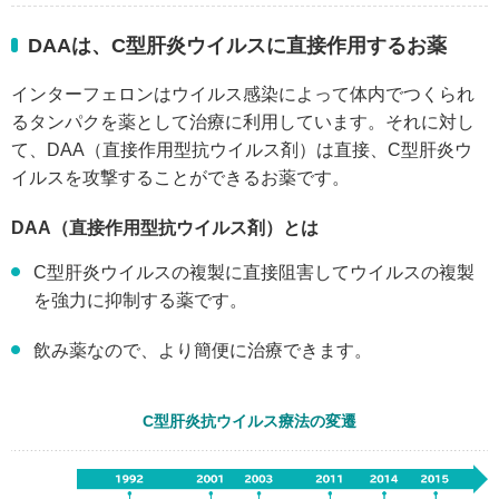
医療費助成制度とは
最寄の医療助成手続き
DAAは、C型肝炎ウイルスに直接作用するお薬
医療費助成Q&A
その他の医療費助成制度
インターフェロンはウイルス感染によって体内でつくられ
資料ダウンロード
るタンパクを薬として治療に利用しています。それに対し
て、DAA（直接作用型抗ウイルス剤）は直接、C型肝炎ウ
医療費助成ガイド
肝臓への注意報
イルスを攻撃することができるお薬です。
お役立ちコンテンツ
DAA（直接作用型抗ウイルス剤）とは
C型肝炎ウイルスの複製に直接阻害してウイルスの複製
みんなの疑問Q&A
C型肝炎の用語辞典
を強力に抑制する薬です。
治療方針相談シート​
飲み薬なので、より簡便に治療できます。
C型肝炎抗ウイルス療法の変遷